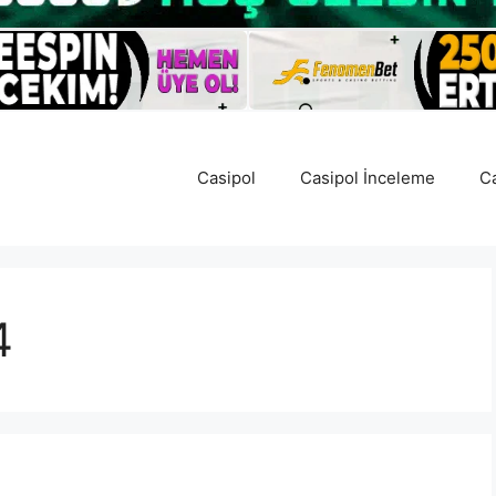
Casipol
Casipol İnceleme
Ca
4