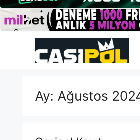
İçeriğe
atla
Ay:
Ağustos 202