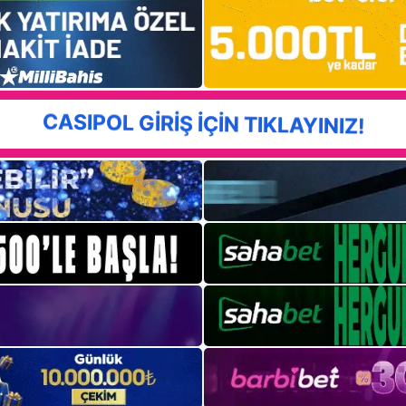
CASIPOL GİRİŞ İÇİN TIKLAYINIZ!