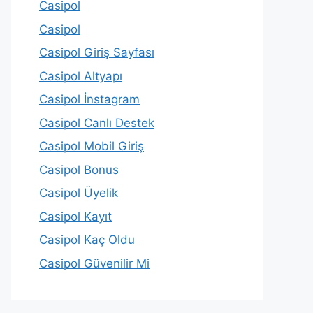
Casipol
Casipol
Casipol Giriş Sayfası
Casipol Altyapı
Casipol İnstagram
Casipol Canlı Destek
Casipol Mobil Giriş
Casipol Bonus
Casipol Üyelik
Casipol Kayıt
Casipol Kaç Oldu
Casipol Güvenilir Mi