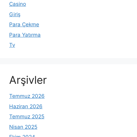
Casino
Giriş
Para Çekme
Para Yatırma
Tv
Arşivler
Temmuz 2026
Haziran 2026
Temmuz 2025
Nisan 2025