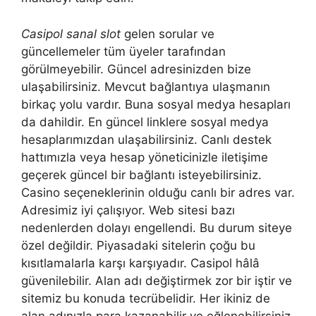
Casipol sanal slot
gelen sorular ve
güncellemeler tüm üyeler tarafından
görülmeyebilir. Güncel adresinizden bize
ulaşabilirsiniz. Mevcut bağlantıya ulaşmanın
birkaç yolu vardır. Buna sosyal medya hesapları
da dahildir. En güncel linklere sosyal medya
hesaplarımızdan ulaşabilirsiniz. Canlı destek
hattımızla veya hesap yöneticinizle iletişime
geçerek güncel bir bağlantı isteyebilirsiniz.
Casino seçeneklerinin olduğu canlı bir adres var.
Adresimiz iyi çalışıyor. Web sitesi bazı
nedenlerden dolayı engellendi. Bu durum siteye
özel değildir. Piyasadaki sitelerin çoğu bu
kısıtlamalarla karşı karşıyadır. Casipol hâlâ
güvenilebilir. Alan adı değiştirmek zor bir iştir ve
sitemiz bu konuda tecrübelidir. Her ikiniz de
alan adınızla para kazanabilir ve eğlenebilirsiniz.