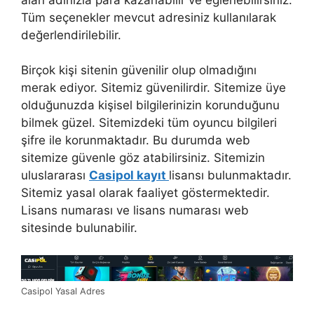
Tüm seçenekler mevcut adresiniz kullanılarak
değerlendirilebilir.
Birçok kişi sitenin güvenilir olup olmadığını
merak ediyor. Sitemiz güvenilirdir. Sitemize üye
olduğunuzda kişisel bilgilerinizin korunduğunu
bilmek güzel. Sitemizdeki tüm oyuncu bilgileri
şifre ile korunmaktadır. Bu durumda web
sitemize güvenle göz atabilirsiniz. Sitemizin
uluslararası
Casipol kayıt
lisansı bulunmaktadır.
Sitemiz yasal olarak faaliyet göstermektedir.
Lisans numarası ve lisans numarası web
sitesinde bulunabilir.
Casipol Yasal Adres