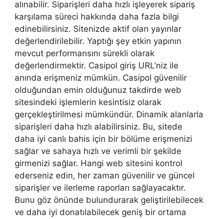
alınabilir. Siparişleri daha hızlı işleyerek sipariş
karşılama süreci hakkında daha fazla bilgi
edinebilirsiniz. Sitenizde aktif olan yayınlar
değerlendirilebilir. Yaptığı şey etkin yapının
mevcut performansını sürekli olarak
değerlendirmektir. Casipol giriş URL’niz ile
anında erişmeniz mümkün. Casipol güvenilir
olduğundan emin olduğunuz takdirde web
sitesindeki işlemlerin kesintisiz olarak
gerçekleştirilmesi mümkündür. Dinamik alanlarla
siparişleri daha hızlı alabilirsiniz. Bu, sitede
daha iyi canlı bahis için bir bölüme erişmenizi
sağlar ve sahaya hızlı ve verimli bir şekilde
girmenizi sağlar. Hangi web sitesini kontrol
ederseniz edin, her zaman güvenilir ve güncel
siparişler ve ilerleme raporları sağlayacaktır.
Bunu göz önünde bulundurarak geliştirilebilecek
ve daha iyi donatılabilecek geniş bir ortama