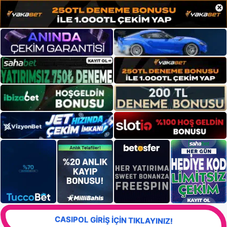
×
CASIPOL GİRİŞ İÇİN TIKLAYINIZ!