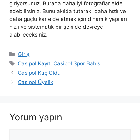
giriyorsunuz. Burada daha iyi fotoğraflar elde
edebilirsiniz. Bunu akılda tutarak, daha hızlı ve
daha güçlü kar elde etmek için dinamik yapıları
hızlı ve sistematik bir şekilde devreye
alabileceksiniz.
Kategoriler
Giriş
Etiketler
Casipol Kayıt
,
Casipol Spor Bahis
Casipol Kaç Oldu
Casipol Üyelik
Yorum yapın
Yorum