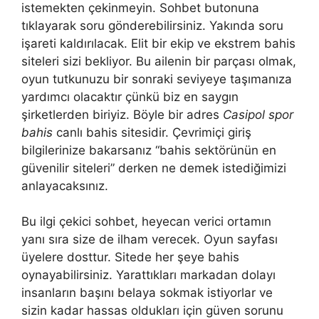
istemekten çekinmeyin. Sohbet butonuna
tıklayarak soru gönderebilirsiniz. Yakında soru
işareti kaldırılacak. Elit bir ekip ve ekstrem bahis
siteleri sizi bekliyor. Bu ailenin bir parçası olmak,
oyun tutkunuzu bir sonraki seviyeye taşımanıza
yardımcı olacaktır çünkü biz en saygın
şirketlerden biriyiz. Böyle bir adres
Casipol spor
bahis
canlı bahis sitesidir. Çevrimiçi giriş
bilgilerinize bakarsanız “bahis sektörünün en
güvenilir siteleri” derken ne demek istediğimizi
anlayacaksınız.
Bu ilgi çekici sohbet, heyecan verici ortamın
yanı sıra size de ilham verecek. Oyun sayfası
üyelere dosttur. Sitede her şeye bahis
oynayabilirsiniz. Yarattıkları markadan dolayı
insanların başını belaya sokmak istiyorlar ve
sizin kadar hassas oldukları için güven sorunu