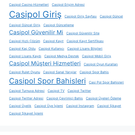
Casipol Casino Hizmetleri
Casipol Erişim Adresi
Casipol Giriş
Casipol Giriş Sayfası
Casipol Güncel
Casipol Güncel Giriş
Casipol Güncelleme
Casipol Güvenilir Mi
Casipol Güvenilir Site
Casipol Hızlı Çözüm
Casipol Kayıt
Casipol Kayıt Sertifikası
Casipol Kaç Oldu
Casipol Kullanıcı
Casipol Lisans Bilgileri
Casipol Lisans Kaydı
Casipol Medya Destek
Casipol Mobil Giriş
Casipol Müşteri Hizmetleri
Casipol Oyun Kuralları
Casipol Rulet Oyunu
Casipol Sanal Yarışlar
Casipol Spor Bahis
Casipol Spor Bahisleri
Casi Pol Spor Bahisleri
Casipol Turnuva Adresi
Casipol TV
Casipol Twitter
Casipol Twitter Adresi
Casipol Çevrimiçi Bahis
Casipol Üyeleri Ödeme
Casipol Üyelik
Casipol Üye İşlemi
Casipol İnstagram
Casipol Şikayet
Casipol Şikayet İşlemi