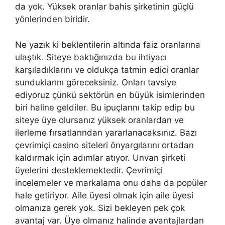
da yok. Yüksek oranlar bahis şirketinin güçlü
yönlerinden biridir.
Ne yazık ki beklentilerin altında faiz oranlarına
ulaştık. Siteye baktığınızda bu ihtiyacı
karşıladıklarını ve oldukça tatmin edici oranlar
sunduklarını göreceksiniz. Onları tavsiye
ediyoruz çünkü sektörün en büyük isimlerinden
biri haline geldiler. Bu ipuçlarını takip edip bu
siteye üye olursanız yüksek oranlardan ve
ilerleme fırsatlarından yararlanacaksınız. Bazı
çevrimiçi casino siteleri önyargılarını ortadan
kaldırmak için adımlar atıyor. Unvan şirketi
üyelerini desteklemektedir. Çevrimiçi
incelemeler ve markalama onu daha da popüler
hale getiriyor. Aile üyesi olmak için aile üyesi
olmanıza gerek yok. Sizi bekleyen pek çok
avantaj var. Üye olmanız halinde avantajlardan