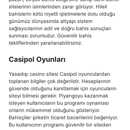
sitelerinin isimlerinden zarar görüyor. Hileli
bahislerin kötü niyetli işletmelerle dolu olduğu
günümüz dünyasında altyapı sistem
sağlayıcılarının adil ve doğru bahis sonuçları
sunması zorunludur. Güvenilir bahis
tekliflerinden yararlanabilirsiniz.
Casipol Oyunları
Yasadışı casino sitesi Casipol oyunculardan
toplanan bilgiler çok değerlidir. Hesaplarının
güvende olduğunu kanıtlamak için oyuncuların
siteyi bilmesi gerekir. Piyangoyu kazanmak
isteyen kullanıcıların bu programı oynaması
onların mükemmel olduğunu gösteriyor.
Bahisçiler şirketin ticaret becerilerini beğeniyor.
Bu kullanıcının programı güvenilir bir siteden