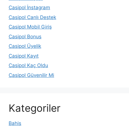
Casipol İnstagram
Casipol Canlı Destek
Casipol Mobil Giriş
Casipol Bonus
Casipol Üyelik
Casipol Kayıt
Casipol Kaç Oldu
Casipol Güvenilir Mi
Kategoriler
Bahis