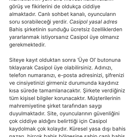
görüş ve fikirlerini de oldukça ciddiye
almaktadır. Canlı sohbet kanalı, oyuncuların
soru sorabileceği yerdir.
Casipol yasal adres
Bahis şirketinin sunduğu ücretsiz özelliklerden
yararlanmak istiyorsanız Casipol üye olmanız
gerekmektedir.
Siteye kayıt olduktan sonra ‘Üye Ol’ butonuna
tıklayarak Casipol üye olabilirsiniz. Adınızı,
telefon numaranızı, e-posta adresinizi, şifrenizi
ve cinsiyetinizi girmeniz durumunda kaydınız
kısa sürede tamamlanacaktır. Şirkete verdiğiniz
tüm kişisel bilgiler korunacaktır. Müşterilerinin
mahremiyetine şirket tarafından saygı
duyulmaktadır. Site, oyuncularının güvenliğini
çok ciddiye aldığını belirttiği için Casipol
kaydolmak çok kolaydır. Küresel yasa dışı bahis
pazarı, birçok bahis bölgesine sahip canlı bahis