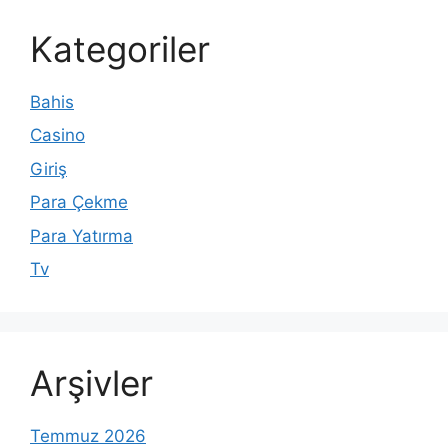
Kategoriler
Bahis
Casino
Giriş
Para Çekme
Para Yatırma
Tv
Arşivler
Temmuz 2026