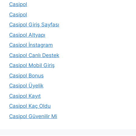
Casipol
Casipol
Casipol Giriş Sayfası
Casipol Altyapı
Casipol İnstagram
Casipol Canlı Destek
Casipol Mobil Giriş
Casipol Bonus
Casipol Üyelik
Casipol Kayıt
Casipol Kaç Oldu
Casipol Güvenilir Mi