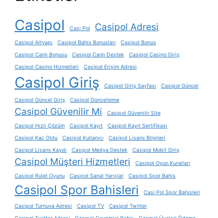
Casipol
Casipol Adresi
Casi Pol
Casipol Altyapı
Casipol Bahis Bonusları
Casipol Bonus
Casipol Canlı Bonusu
Casipol Canlı Destek
Casipol Casino Giriş
Casipol Casino Hizmetleri
Casipol Erişim Adresi
Casipol Giriş
Casipol Giriş Sayfası
Casipol Güncel
Casipol Güncel Giriş
Casipol Güncelleme
Casipol Güvenilir Mi
Casipol Güvenilir Site
Casipol Hızlı Çözüm
Casipol Kayıt
Casipol Kayıt Sertifikası
Casipol Kaç Oldu
Casipol Kullanıcı
Casipol Lisans Bilgileri
Casipol Lisans Kaydı
Casipol Medya Destek
Casipol Mobil Giriş
Casipol Müşteri Hizmetleri
Casipol Oyun Kuralları
Casipol Rulet Oyunu
Casipol Sanal Yarışlar
Casipol Spor Bahis
Casipol Spor Bahisleri
Casi Pol Spor Bahisleri
Casipol Turnuva Adresi
Casipol TV
Casipol Twitter