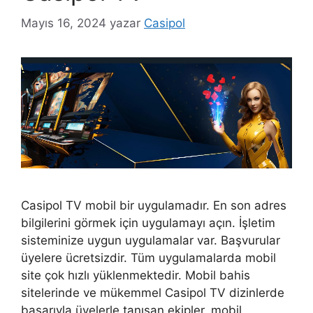
Mayıs 16, 2024
yazar
Casipol
Casipol TV mobil bir uygulamadır. En son adres
bilgilerini görmek için uygulamayı açın. İşletim
sisteminize uygun uygulamalar var. Başvurular
üyelere ücretsizdir. Tüm uygulamalarda mobil
site çok hızlı yüklenmektedir. Mobil bahis
sitelerinde ve mükemmel Casipol TV dizinlerde
başarıyla üyelerle tanışan ekipler, mobil