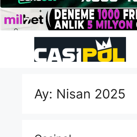
İçeriğe
atla
Ay:
Nisan 2025