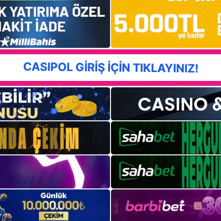
CASIPOL GİRİŞ İÇİN TIKLAYINIZ!