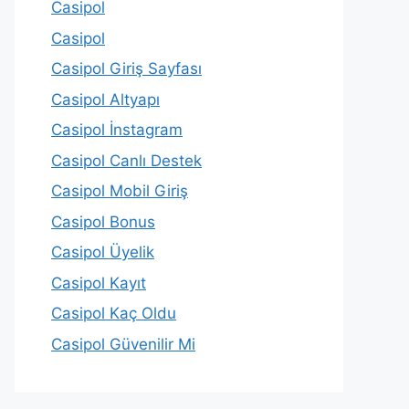
Casipol
Casipol
Casipol Giriş Sayfası
Casipol Altyapı
Casipol İnstagram
Casipol Canlı Destek
Casipol Mobil Giriş
Casipol Bonus
Casipol Üyelik
Casipol Kayıt
Casipol Kaç Oldu
Casipol Güvenilir Mi