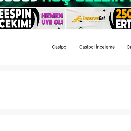
Casipol
Casipol İnceleme
Ca