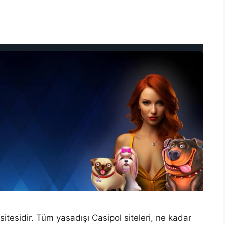
itesidir. Tüm yasadışı Casipol siteleri, ne kadar