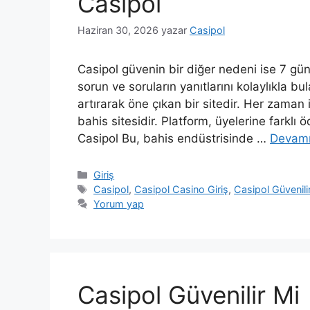
Casipol
Haziran 30, 2026
yazar
Casipol
Casipol güvenin bir diğer nedeni ise 7 gün
sorun ve soruların yanıtlarını kolaylıkla bu
artırarak öne çıkan bir sitedir. Her zaman
bahis sitesidir. Platform, üyelerine farklı ö
Casipol Bu, bahis endüstrisinde …
Devamı
Kategoriler
Giriş
Etiketler
Casipol
,
Casipol Casino Giriş
,
Casipol Güvenili
Yorum yap
Casipol Güvenilir Mi