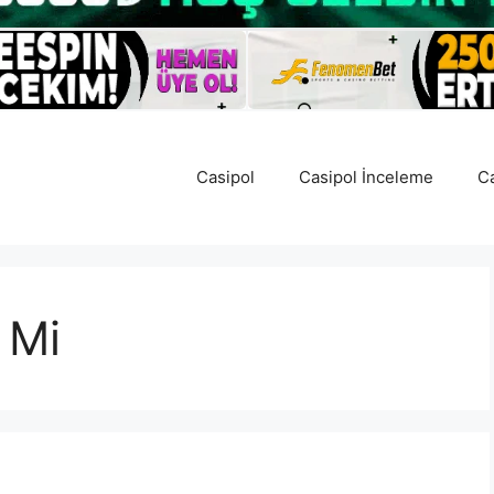
Casipol
Casipol İnceleme
Ca
 Mi