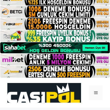
İçeriğe
atla
Menü