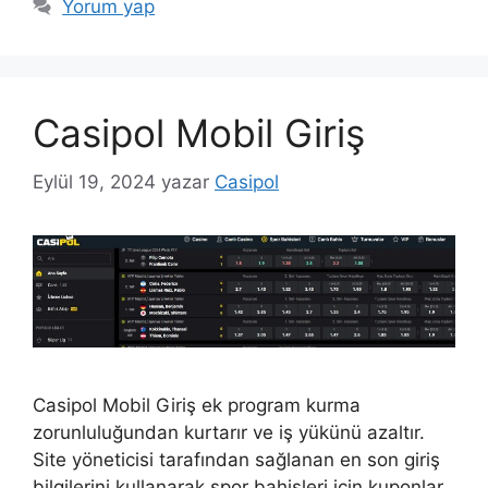
Yorum yap
Casipol Mobil Giriş
Eylül 19, 2024
yazar
Casipol
Casipol Mobil Giriş ek program kurma
zorunluluğundan kurtarır ve iş yükünü azaltır.
Site yöneticisi tarafından sağlanan en son giriş
bilgilerini kullanarak spor bahisleri için kuponlar