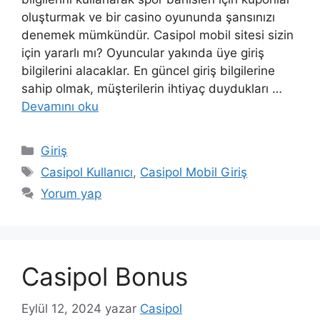
oluşturmak ve bir casino oyununda şansınızı
denemek mümkündür. Casipol mobil sitesi sizin
için yararlı mı? Oyuncular yakında üye giriş
bilgilerini alacaklar. En güncel giriş bilgilerine
sahip olmak, müşterilerin ihtiyaç duydukları …
Devamını oku
Kategoriler
Giriş
Etiketler
Casipol Kullanıcı
,
Casipol Mobil Giriş
Yorum yap
Casipol Bonus
Eylül 12, 2024
yazar
Casipol