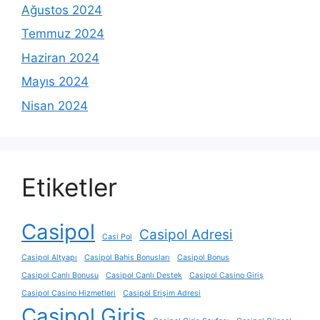
Ağustos 2024
Temmuz 2024
Haziran 2024
Mayıs 2024
Nisan 2024
Etiketler
Casipol
Casipol Adresi
Casi Pol
Casipol Altyapı
Casipol Bahis Bonusları
Casipol Bonus
Casipol Canlı Bonusu
Casipol Canlı Destek
Casipol Casino Giriş
Casipol Casino Hizmetleri
Casipol Erişim Adresi
Casipol Giriş