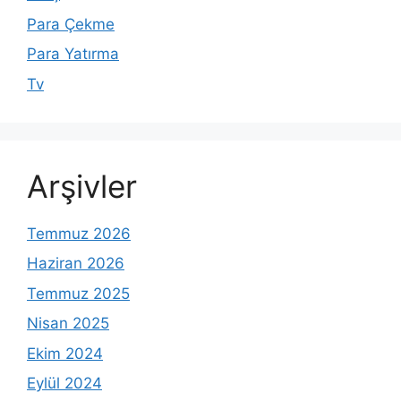
Para Çekme
Para Yatırma
Tv
Arşivler
Temmuz 2026
Haziran 2026
Temmuz 2025
Nisan 2025
Ekim 2024
Eylül 2024