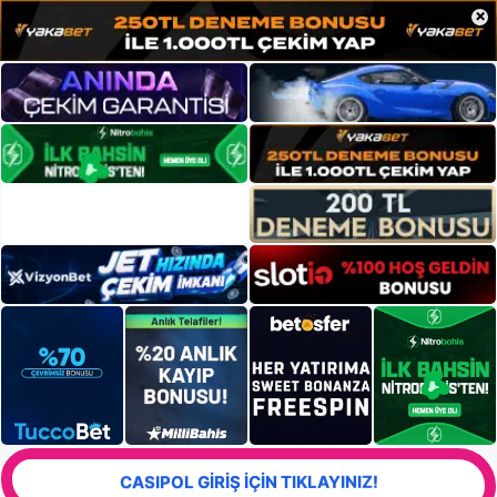
×
CASIPOL GİRİŞ İÇİN TIKLAYINIZ!