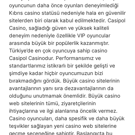
oyuncunun daha önce oyunları deneyimlediği
Kıbrıs casino statüsü nedeniyle hala en güvenilir
sitelerden biri olarak kabul edilmektedir. Casipol
Casino, sağladığı güven ve yüksek kaliteli
deneyim nedeniyle özellikle VIP oyuncular
arasında büyük bir popülerlik kazanmıştır.
Türkiye’de en çok oyuncuya sahip casino
Casipol Casinodur. Performansımız ve
standartlarımız istikrarlı bir şekilde gelişti ve
şimdiye kadar hiçbir oyuncumuzun bizi
bırakmadığını gördük. Büyük casino sitelerinin
avantajlarının yanı sıra dezavantajlarının da
olduğunu unutmamak önemlidir. Büyük casino
web sitelerinin tümü, ziyaretçilerinin
ihtiyaçlarına ve ilgi alanlarına öncelik vermez.
Casino oyuncuları, daha spesifik ve daha büyük
teşvikler sağlayan yeni casino web sitelerine
geçme seçeneğine sahiptir. Başlangıçta bu