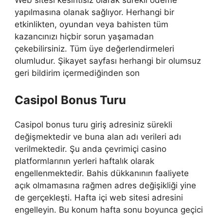
yapılmasına olanak sağlıyor. Herhangi bir
etkinlikten, oyundan veya bahisten tüm
kazancınızı hiçbir sorun yaşamadan
çekebilirsiniz. Tüm üye değerlendirmeleri
olumludur. Şikayet sayfası herhangi bir olumsuz
geri bildirim içermediğinden son
Casipol Bonus Turu
Casipol bonus turu giriş adresiniz sürekli
değişmektedir ve buna alan adı verileri adı
verilmektedir. Şu anda çevrimiçi casino
platformlarının yerleri haftalık olarak
engellenmektedir. Bahis dükkanının faaliyete
açık olmamasına rağmen adres değişikliği yine
de gerçekleşti. Hafta içi web sitesi adresini
engelleyin. Bu konum hafta sonu boyunca geçici