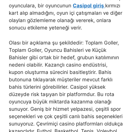
oyunculara, bir oyuncunun
Casipol giriş
kırmızı
kart alıp almadığını, oyun içi çatışmaları ve diğer
olayları gözlemleme olanağı vererek, onlara
sonucu etkileme yeteneği verir.
Olası bir açıklama şu şekildedir: Toplam Goller,
Toplam Goller, Oyuncu Bahisleri ve Küçük
Bahisler gibi ortak bir hedef, grubun katılımının
nedeni olabilir. Kazançlı casino endüstrisi,
kupon oluşturma sürecini basitleştirir. Bahis
butonuna tıklayarak müşteriler mevcut farklı
bahis türlerini görebilirler. Casipol yüksek
düzeyde risk taşıyan bir platformdur. Bu rota
oyuncuya büyük miktarda kazanma olanağı
sunuyor. Geniş bir hizmet yelpazesi, çeşitli spor
seçenekleri ve çok çeşitli canlı bahis seçenekleri
sunuyoruz. Çevrimiçi casino platformları oldukça
kazançlıdır. Futbol, ​​Basketbol, ​​Tenis, Voleybol,