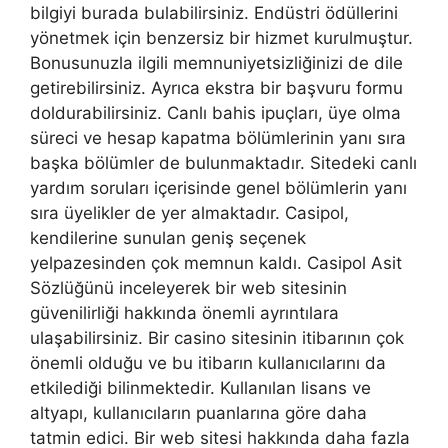
bilgiyi burada bulabilirsiniz. Endüstri ödüllerini
yönetmek için benzersiz bir hizmet kurulmuştur.
Bonusunuzla ilgili memnuniyetsizliğinizi de dile
getirebilirsiniz. Ayrıca ekstra bir başvuru formu
doldurabilirsiniz. Canlı bahis ipuçları, üye olma
süreci ve hesap kapatma bölümlerinin yanı sıra
başka bölümler de bulunmaktadır. Sitedeki canlı
yardım soruları içerisinde genel bölümlerin yanı
sıra üyelikler de yer almaktadır. Casipol,
kendilerine sunulan geniş seçenek
yelpazesinden çok memnun kaldı. Casipol Asit
Sözlüğünü inceleyerek bir web sitesinin
güvenilirliği hakkında önemli ayrıntılara
ulaşabilirsiniz. Bir casino sitesinin itibarının çok
önemli olduğu ve bu itibarın kullanıcılarını da
etkilediği bilinmektedir. Kullanılan lisans ve
altyapı, kullanıcıların puanlarına göre daha
tatmin edici. Bir web sitesi hakkında daha fazla