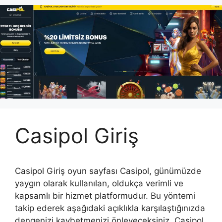
Casipol Giriş
Casipol Giriş oyun sayfası Casipol, günümüzde
yaygın olarak kullanılan, oldukça verimli ve
kapsamlı bir hizmet platformudur. Bu yöntemi
takip ederek aşağıdaki açıklıkla karşılaştığınızda
dengenizi kaybetmenizi önleyeceksiniz. Casipol