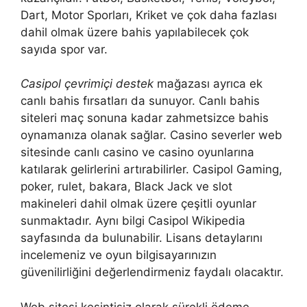
Dart, Motor Sporları, Kriket ve çok daha fazlası
dahil olmak üzere bahis yapılabilecek çok
sayıda spor var.
Casipol çevrimiçi destek
mağazası ayrıca ek
canlı bahis fırsatları da sunuyor. Canlı bahis
siteleri maç sonuna kadar zahmetsizce bahis
oynamanıza olanak sağlar. Casino severler web
sitesinde canlı casino ve casino oyunlarına
katılarak gelirlerini artırabilirler. Casipol Gaming,
poker, rulet, bakara, Black Jack ve slot
makineleri dahil olmak üzere çeşitli oyunlar
sunmaktadır. Aynı bilgi Casipol Wikipedia
sayfasında da bulunabilir. Lisans detaylarını
incelemeniz ve oyun bilgisayarınızın
güvenilirliğini değerlendirmeniz faydalı olacaktır.
Web sitesi kesintisiz olarak sürekli ödeme