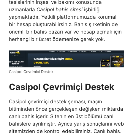
tesislerinin inşası ve bakımı konusunda
uzmanlarla
Casipol bahis sitesi
işbirliği
yapmaktadır. Yetkili platformumuzda korumalı
bir hesap oluşturabilirsiniz. Bahis şirketinin de
önemli bir bahis pazarı var ve hesap açmak için
herhangi bir ücret ödemenize gerek yok.
Casipol Çevrimiçi Destek
Casipol Çevrimiçi Destek
Casipol çevrimiçi destek şeması, maçın
bitiminden önce gerçekleşen değişken miktarda
canlı bahis içerir. Sitenin en üst bölümü canlı
bahislere ayrılmıştır. Ayrıca yarış sonuçlarını web
sitemizden de kontrol edebilirsiniz. Canlı bahis,