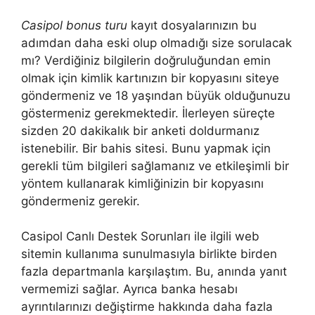
Casipol bonus turu
kayıt dosyalarınızın bu
adımdan daha eski olup olmadığı size sorulacak
mı? Verdiğiniz bilgilerin doğruluğundan emin
olmak için kimlik kartınızın bir kopyasını siteye
göndermeniz ve 18 yaşından büyük olduğunuzu
göstermeniz gerekmektedir. İlerleyen süreçte
sizden 20 dakikalık bir anketi doldurmanız
istenebilir. Bir bahis sitesi. Bunu yapmak için
gerekli tüm bilgileri sağlamanız ve etkileşimli bir
yöntem kullanarak kimliğinizin bir kopyasını
göndermeniz gerekir.
Casipol Canlı Destek Sorunları ile ilgili web
sitemin kullanıma sunulmasıyla birlikte birden
fazla departmanla karşılaştım. Bu, anında yanıt
vermemizi sağlar. Ayrıca banka hesabı
ayrıntılarınızı değiştirme hakkında daha fazla