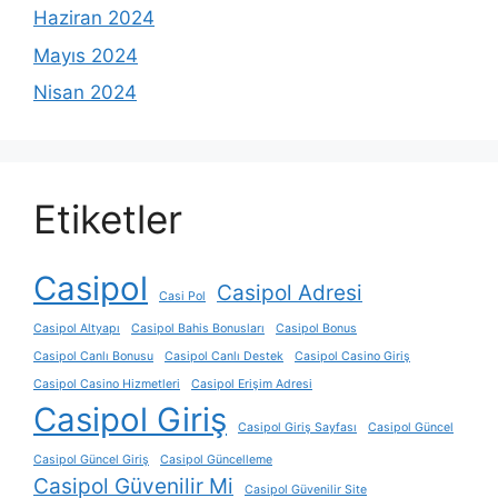
Haziran 2024
Mayıs 2024
Nisan 2024
Etiketler
Casipol
Casipol Adresi
Casi Pol
Casipol Altyapı
Casipol Bahis Bonusları
Casipol Bonus
Casipol Canlı Bonusu
Casipol Canlı Destek
Casipol Casino Giriş
Casipol Casino Hizmetleri
Casipol Erişim Adresi
Casipol Giriş
Casipol Giriş Sayfası
Casipol Güncel
Casipol Güncel Giriş
Casipol Güncelleme
Casipol Güvenilir Mi
Casipol Güvenilir Site