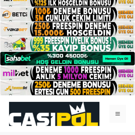
İçeriğe
atla
Menü