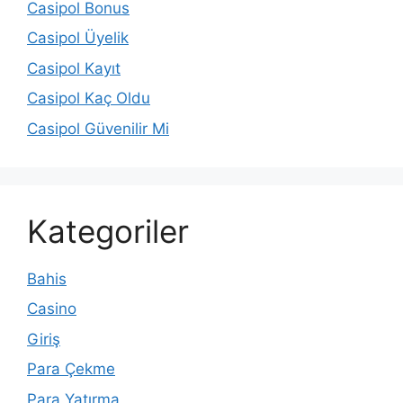
Casipol Bonus
Casipol Üyelik
Casipol Kayıt
Casipol Kaç Oldu
Casipol Güvenilir Mi
Kategoriler
Bahis
Casino
Giriş
Para Çekme
Para Yatırma