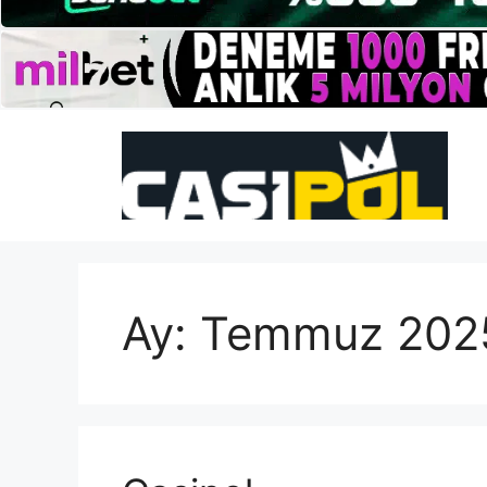
İçeriğe
atla
Ay:
Temmuz 202