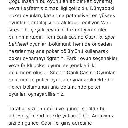
Çoğu insanın bu oyunu en az bir kez oynamış
veya keşfetmiş olması ilgi çekicidir. Dünyadaki
poker oyunları, kazanma potansiyeli en yüksek
oyunların antolojisi olarak kabul ediliyor. Web
sitesinde çeşitli çevrimiçi hizmet yöntemleri
bulunmaktadır. Hem canlı casino
Casi Pol spor
bahisleri
oyunları bölümünü hem de önceden
hazırlanmış ana poker bölümünü kullanarak
poker oynamayı öğrenin. Farklı oyun seçenekleri
veya farklı poker oyunu seçenekleri iki
bölümden oluşur. Sitenin Canlı Casino Oyunları
bölümünde poker oyunları oynanabilmektedir.
Poker bölümünün ana bölümünde poker
oyunları oynayabilirsiniz.
Taraflar sizi en doğru ve güncel şekilde bu
adrese yönlendirmekle yükümlüdür. Amacımız
sizi en güncel Casi Pol giriş adresine