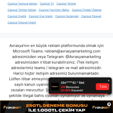
Casipol Turnuva Adresi
Casipol TV
Casipol Twitter
Casipol Twitter Adresi
Casipol Çevrimiçi Bahis
Casipol Üyeleri Ödeme
Casipol Üyelik
Casipol Üye İşlemi
Casipol İnstagram
Casipol Şikayet
Casipol Şikayet İşlemi
Avrasya'nın en büyük reklam platformunda olmak için
Microsoft Teams:
reklam@avrasyamarketing.com
adresimizden veya Telegram: @Avrasyamarketing
adresimizden irtibat kurabilirsiniz. (Tek iletişim
adreslerimiz teams / telegram ve mail adresimizdir.
Harici hiçbir iletişim adresimiz bulunmamaktadır.
Lütfen itibar etmeyiniz.) Türkiye yasalarına göre 7258
sayılı kanun uyarınca yasa dışı bahis oynamanın
cezaları mevcuttur. Şu an bulunduğunuz site hiç bir
şekilde illegal bahis oyunları oynatmıyor ve oynamaya
aracı olmuyordur.
betowner
|
yekbet
|
betturka
|
tuabet
×
|
tigrabet
|
golvar
|
harikabet
|
ilelebet