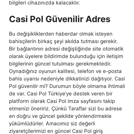
bilgileri cihazınızda kalacaktır.
Casi Pol Güvenilir Adres
Bu değişikliklerden haberdar olmak isteyen
bahisçilerin birkaç şeyi akılda tutması gerekir.
Bir bağlantının adresi değiştiğinde site otomatik
olarak üyelere bildirimde bulunduğu için iletişim
bilgilerinin güncel tutulması gerekmektedir.
Oynadığınız oyunun kalitesi, telefon ve e-posta
bahis uyarısı nedeniyle dikkatinizi dağıtıyor. Casi
Pol güvenilir mi? Durumun böyle olmama ihtimali
de var. Casi Pol Türkiye’ye destek veren bir
platform olarak Casi Pol imza sayfasını takip
etmenizi öneririz. Çünkü Taraflar sizi bu adrese
en doğru ve güncel şekilde yönlendirmekle
yükümlüdürler. Amacımız siz değerli
ziyaretçilerimizi en güncel Casi Pol giriş