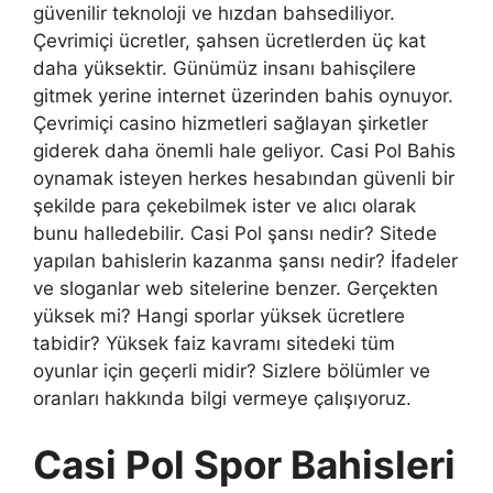
güvenilir teknoloji ve hızdan bahsediliyor.
Çevrimiçi ücretler, şahsen ücretlerden üç kat
daha yüksektir. Günümüz insanı bahisçilere
gitmek yerine internet üzerinden bahis oynuyor.
Çevrimiçi casino hizmetleri sağlayan şirketler
giderek daha önemli hale geliyor. Casi Pol Bahis
oynamak isteyen herkes hesabından güvenli bir
şekilde para çekebilmek ister ve alıcı olarak
bunu halledebilir. Casi Pol şansı nedir? Sitede
yapılan bahislerin kazanma şansı nedir? İfadeler
ve sloganlar web sitelerine benzer. Gerçekten
yüksek mi? Hangi sporlar yüksek ücretlere
tabidir? Yüksek faiz kavramı sitedeki tüm
oyunlar için geçerli midir? Sizlere bölümler ve
oranları hakkında bilgi vermeye çalışıyoruz.
Casi Pol Spor Bahisleri