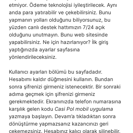
etmiyor. Ödeme teknolojisi iyileştirilecek. Aynı
anda para yatırabilir ve çekebilirsiniz. Bunu
yapmanın yolları olduğunu biliyorsunuz, bu
yüzden canlı destek hattımızın 7/24 açık
olduğunu unutmayın. Bunu web sitesinde
yapabilirsiniz. Ne için hazırlanıyor? İlk giriş
yaptığınızda ayarlar sayfasına
yönlendirileceksiniz.
Kullanıcı ayarları bölümü bu sayfadadır.
Hesabımı kaldır düğmesini kullanın. Bundan
sonra şifrenizi girmeniz istenecektir. Bir sonraki
adıma geçmek için şifrenizi girmeniz
gerekmektedir. Ekranınızda telefon numarasına
karşılık gelen kodu
Casi Pol mobil uygulama
yazmaya başlayın. Devam’a tıkladıktan sonra
dönüştürme yapmazsanız kazancınızı geri
çekemezsiniz. Hesabınız kalıcı olarak silinebilir.