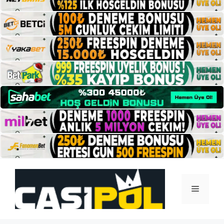
İçeriğe
atla
Menü