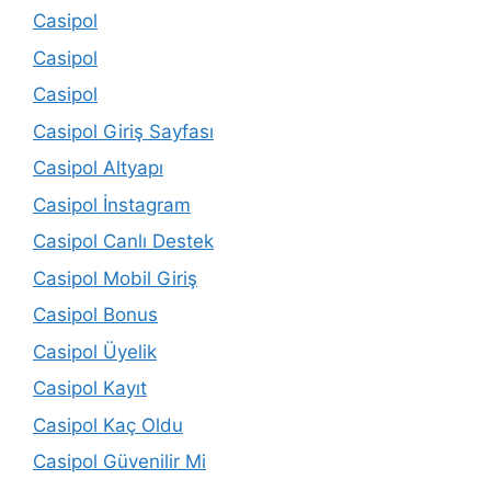
Casipol
Casipol
Casipol
Casipol Giriş Sayfası
Casipol Altyapı
Casipol İnstagram
Casipol Canlı Destek
Casipol Mobil Giriş
Casipol Bonus
Casipol Üyelik
Casipol Kayıt
Casipol Kaç Oldu
Casipol Güvenilir Mi