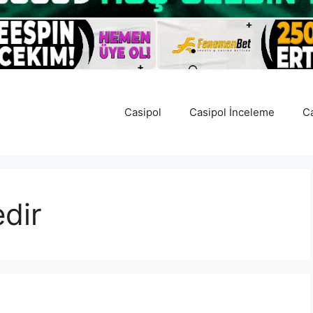
Casipol
Casipol İnceleme
Ca
dir