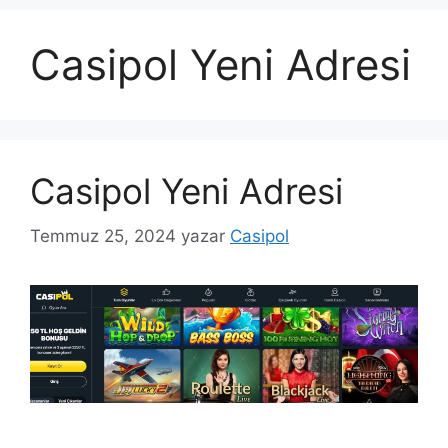
Casipol Yeni Adresi
Casipol Yeni Adresi
Temmuz 25, 2024
yazar
Casipol