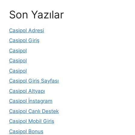
Son Yazılar
Casipol Adresi
Casipol Giriş
Casipol
Casipol
Casipol
Casipol Giriş Sayfası
Casipol Altyapı
Casipol İnstagram
Casipol Canlı Destek
Casipol Mobil Giriş
Casipol Bonus