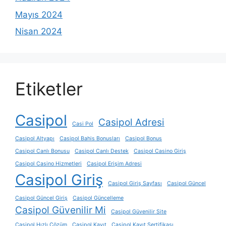
Mayıs 2024
Nisan 2024
Etiketler
Casipol
Casipol Adresi
Casi Pol
Casipol Altyapı
Casipol Bahis Bonusları
Casipol Bonus
Casipol Canlı Bonusu
Casipol Canlı Destek
Casipol Casino Giriş
Casipol Casino Hizmetleri
Casipol Erişim Adresi
Casipol Giriş
Casipol Giriş Sayfası
Casipol Güncel
Casipol Güncel Giriş
Casipol Güncelleme
Casipol Güvenilir Mi
Casipol Güvenilir Site
Casipol Hızlı Çözüm
Casipol Kayıt
Casipol Kayıt Sertifikası