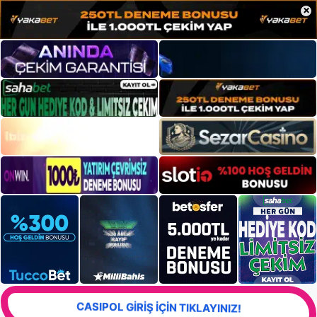
×
CASIPOL GİRİŞ İÇİN TIKLAYINIZ!